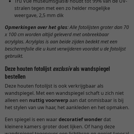
Tru Vue museumsglas® houdt tot 99% van de UV-
stralen tegen met een zo helder mogelijke
weergave, 2,5 mm dik
Opmerkingen over het glas
: Alle fotolijsten groter dan 70
x 100 cm worden altijd geleverd met onbreekbaar
acrylglas. Acrylglas is aan beide zijden bedekt met een
beschermfolie die u kunt verwijderen voordat u de fotolijst
gebruikt.
Deze houten fotolijst
exclusiv
als wandspiegel
bestellen
Deze houten fotolijst is ook verkrijgbaar als
wandspiegel. Met een wandspiegel schaft u zich niet
alleen een
nuttig voorwerp
aan dat onmisbaar is bij
het stylen van uw haar, het aankleden en het opmaken.
Een spiegel is een waar
decoratief wonder
dat
kleinere kamers groter doet lijken. Of hang deze
wandspiegel tegenover een lichtbron en geniet (vooral