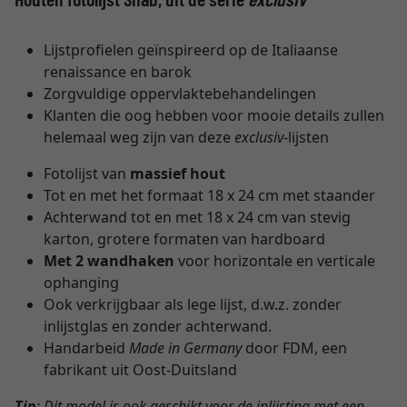
Lijstprofielen geïnspireerd op de Italiaanse
renaissance en barok
Zorgvuldige oppervlaktebehandelingen
Klanten die oog hebben voor mooie details zullen
helemaal weg zijn van deze
exclusiv
-lijsten
Fotolijst van
massief hout
Tot en met het formaat 18 x 24 cm met staander
Achterwand tot en met 18 x 24 cm van stevig
karton, grotere formaten van hardboard
Met 2 wandhaken
voor horizontale en verticale
ophanging
Ook verkrijgbaar als lege lijst, d.w.z. zonder
inlijstglas en zonder achterwand.
Handarbeid
Made in Germany
door FDM, een
fabrikant uit Oost-Duitsland
Tip
: Dit model is ook geschikt voor de inlijsting met een