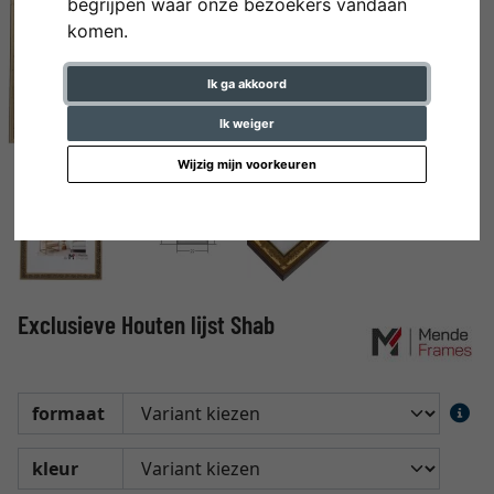
begrijpen waar onze bezoekers vandaan
komen.
Ik ga akkoord
Ik weiger
Wijzig mijn voorkeuren
Exclusieve Houten lijst Shab
formaat
kleur