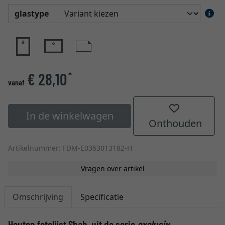
glastype
€ 28,10
*
vanaf
In de winkelwagen
Onthouden
Artikelnummer: FDM-E0363013182-H
Vragen over artikel
Omschrijving
Specificatie
Houten fotolijst Shab, uit de serie
exclusiv