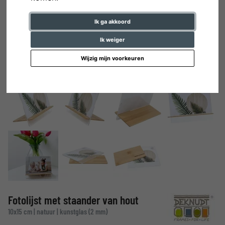
Ik ga akkoord
Ik weiger
Wijzig mijn voorkeuren
Fotolijst met staander van hout
10x15 cm | natuur | kunstglas (2 mm)