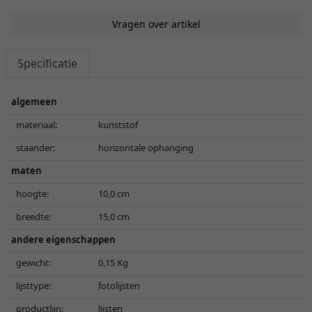
Vragen over artikel
Specificatie
algemeen
materiaal:
kunststof
staander:
horizontale ophanging
maten
hoogte:
10,0 cm
breedte:
15,0 cm
andere eigenschappen
gewicht:
0,15 Kg
lijsttype:
fotolijsten
productlijn:
lijsten