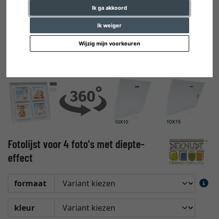
Ik ga akkoord
Ik weiger
Wijzig mijn voorkeuren
Fotolijst voor 4 foto's met diepte-
effect
formaat
kleur