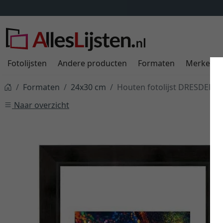
n
ALTIJD
9,95 €
meer informatie
Fotolijsten
Andere producten
Formaten
Merken
Formaten
24x30 cm
Houten fotolijst DRESDEN 3
Naar overzicht