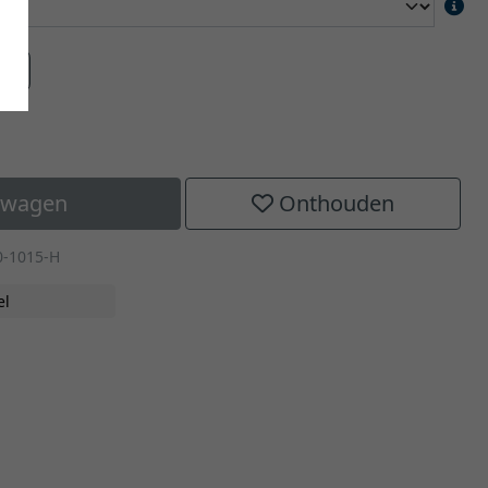
aat
elwagen
Onthouden
0-1015-H
el