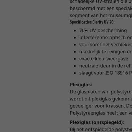
schadelijke UV-stralen die 
beschermd met een speciale 
segment van het museumglas
Specificaties Clarity UV 70:
70% UV-bescherming
Interferentie-optisch o
voorkomt het verbleke
makkelijk te reinigen en
exacte kleurweergave
neutrale kleur in de ref
slaagt voor ISO 18916 P
Plexiglas:
De glasplaten van polystyre
wordt dit plexiglas gekenme
gevoeliger voor krassen. De 
Polystyreenglas heeft een 
Plexiglas (ontspiegeld):
Bij het ontspiegelde polyst