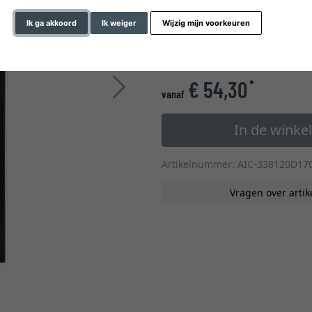
glastype
Ik ga akkoord
Ik weiger
Wijzig mijn voorkeuren
» naar de formaten op m
€ 54,30
*
Verder
vanaf
In de wink
Artikelnummer: AIC-338120D17
Vragen over artik