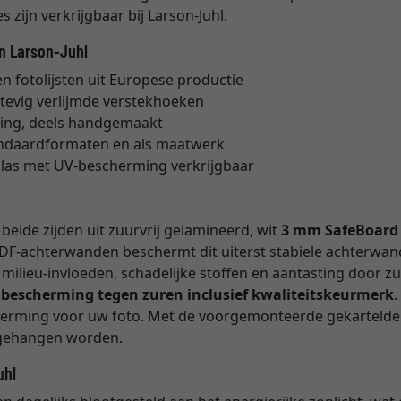
 zijn verkrijgbaar bij Larson-Juhl.
an Larson-Juhl
 fotolijsten uit Europese productie
stevig verlijmde verstekhoeken
ing, deels handgemaakt
tandaardformaten en als maatwerk
glas met UV-bescherming verkrijgbaar
eide zijden uit zuurvrij gelamineerd, wit
3 mm SafeBoard
DF-achterwanden beschermt dit uiterst stabiele achterwan
milieu-invloeden, schadelijke stoffen en aantasting door z
e bescherming tegen zuren inclusief kwaliteitskeurmerk
cherming voor uw foto. Met de voorgemonteerde gekartelde 
opgehangen worden.
uhl