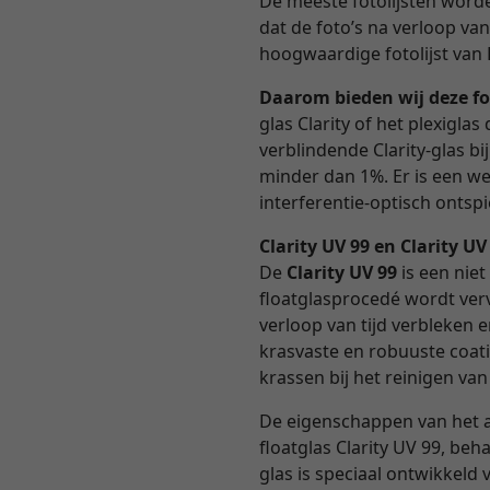
De meeste fotolijsten worden
dat de foto’s na verloop va
hoogwaardige fotolijst van 
Daarom bieden wij deze fo
glas Clarity of het plexigl
verblindende Clarity-glas b
minder dan 1%. Er is een we
interferentie-optisch ontspie
Clarity UV 99 en Clarity U
De
Clarity UV 99
is een niet
floatglasprocedé wordt verv
verloop van tijd verbleken 
krasvaste en robuuste coati
krassen bij het reinigen van
De eigenschappen van het 
floatglas Clarity UV 99, beh
glas is speciaal ontwikkel