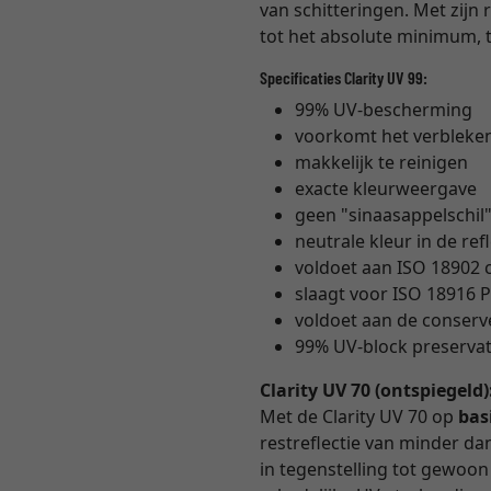
van schitteringen. Met zijn 
tot het absolute minimum, t
Specificaties Clarity UV 99:
99% UV-bescherming
voorkomt het verbleke
makkelijk te reinigen
exacte kleurweergave
geen "sinaasappelschil
neutrale kleur in de ref
voldoet aan ISO 18902
slaagt voor ISO 18916 P
voldoet aan de conser
99% UV-block preservati
Clarity UV 70 (ontspiegeld)
Met de Clarity UV 70 op
bas
restreflectie van minder dan 
in tegenstelling tot gewoon m