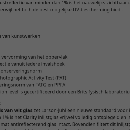
restreflectie van minder dan 1% is het nauwelijks zichtbaar 
erwijl het toch de best mogelijke UV-bescherming biedt.
n van kunstwerken
" vervorming van het oppervlak
lectie vanuit iedere invalshoek
 conserveringsnorm
hotographic Activity Test (PAT)
veringsnorm van FATG en PPFA
on level is gecertificeerd door een Brits fysisch laborator
:
is van wit glas
zet Larson-Juhl een nieuwe standaard voor i
1% is het Clarity inlijstglas vrijwel volledig ontspiegeld en
at antireflecterend glas intact. Bovendien filtert dit inlijs