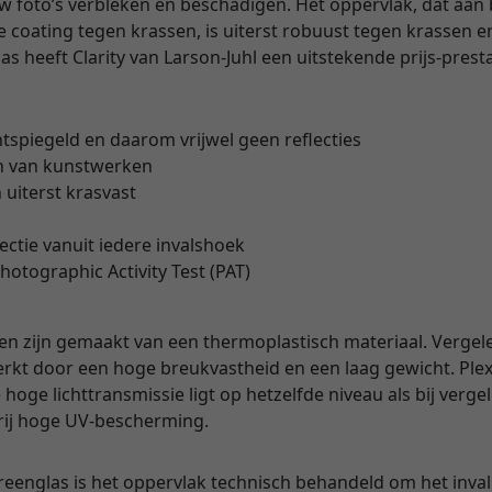
uw foto’s verbleken en beschadigen. Het oppervlak, dat aan
coating tegen krassen, is uiterst robuust tegen krassen en
 heeft Clarity van Larson-Juhl een uitstekende prijs-prest
ntspiegeld en daarom vrijwel geen reflecties
n van kunstwerken
 uiterst krasvast
lectie vanuit iedere invalshoek
hotographic Activity Test (PAT)
en zijn gemaakt van een thermoplastisch materiaal. Vergel
rkt door een hoge breukvastheid en een laag gewicht. Plexi
hoge lichttransmissie ligt op hetzelfde niveau als bij verge
vrij hoge UV-bescherming.
yreenglas is het oppervlak technisch behandeld om het invall