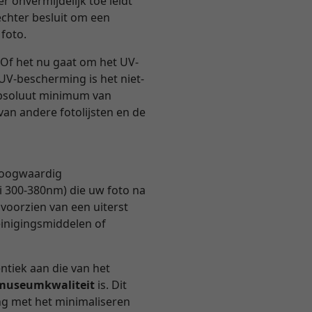
r onvermijdelijk toe leidt
echter besluit om een
 foto.
Of het nu gaat om het UV-
 UV-bescherming is het niet-
 absoluut minimum van
van andere fotolijsten en de
 hoogwaardig
i 300-380nm) die uw foto na
 voorzien van een uiterst
einigingsmiddelen of
entiek aan die van het
n museumkwaliteit
is. Dit
ng met het minimaliseren