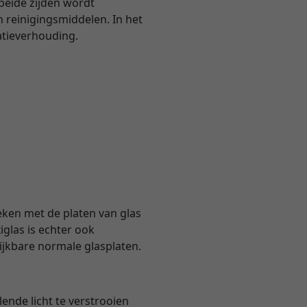
 beide zijden wordt
 reinigingsmiddelen. In het
atieverhouding.
eken met de platen van glas
glas is echter ook
lijkbare normale glasplaten.
ende licht te verstrooien