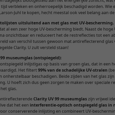
 dagelijks blootgesteld aan het energierijke zonlicht, wat e
n tijd verbleken en onherroepelijk beschadigd worden. Wie 
Larson-Juhl te kopen, hecht meestal ook veel belang aan de
tolijsten uitsluitend aan met glas met UV-bescherming.
as dat al een zeer hoge UV-bescherming biedt. Naast de hoge
ijna onzichtbaar en reduceert het de restreflecties tot een
reld van verschil tussen gewoon mat antireflecterend glas 
gelde Clarity. U zult versteld staan!
V 99 museumglas (ontspiegeld):
 ontspiegeld inlijstlgas op basis van groen glas, dat in een
aardigd. Het filtert
99% van de schadelijke UV-stralen
(be
en onherstelbaar beschadigen. Beide zijden van het glas zijn
ng. U hoeft zich dus geen zorgen te maken over speciale r
 het glas.
antireflecterende
Clarity UV 99 museumglas
zijn vrijwel id
alve dat het een
interferentie-optisch ontspiegeld glas i
d voor conserverende inlijsting en combineert UV-beschermi