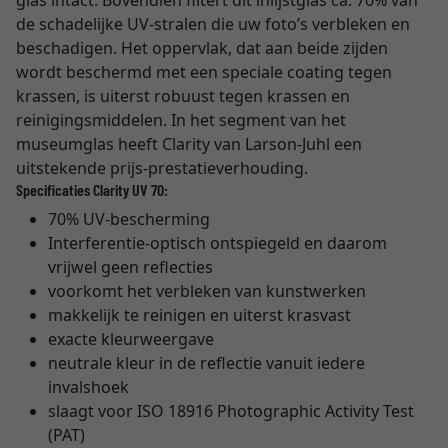
glas intact. Bovendien filtert dit inlijstglas ca. 70% van
de schadelijke UV-stralen die uw foto’s verbleken en
beschadigen. Het oppervlak, dat aan beide zijden
wordt beschermd met een speciale coating tegen
krassen, is uiterst robuust tegen krassen en
reinigingsmiddelen. In het segment van het
museumglas heeft Clarity van Larson-Juhl een
uitstekende prijs-prestatieverhouding.
Specificaties Clarity UV 70:
70% UV-bescherming
Interferentie-optisch ontspiegeld en daarom
vrijwel geen reflecties
voorkomt het verbleken van kunstwerken
makkelijk te reinigen en uiterst krasvast
exacte kleurweergave
neutrale kleur in de reflectie vanuit iedere
invalshoek
slaagt voor ISO 18916 Photographic Activity Test
(PAT)