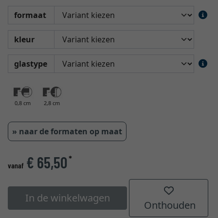
formaat
kleur
glastype
0,8 cm
2,8 cm
» naar de formaten op maat
€ 65,50
*
vanaf
In de winkelwagen
Onthouden