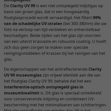
De
Clarity UV 99
is een niet ontspiegeld inlijstlgas op
basis van groen glas, dat in een hoogwaardig
floatglasprocedé wordt vervaardigd. Het filtert
99%
van de schadelijke UV-stralen
(bei 300-380nm) die uw
foto na verloop van tijd verbleken en onherstelbaar
beschadigen. Beide zijden van het glas zijn voorzien
van een uiterst krasvaste en robuuste coating. U hoeft
zich dus geen zorgen te maken over speciale
reinigingsmiddelen of krassen bij het reinigen van het
glas.
De eigenschappen van het antireflecterende
Clarity
UV 99 museumglas
zijn vrijwel identiek aan die van
het floatglas Clarity UV 99, behalve dat het een
interferentie-optisch ontspiegeld glas in
museumkwaliteit
is. Dit glas is speciaal ontwikkeld
voor conserverende inlijsting en combineert UV-
bescherming met het minimaliseren van schitteringen.
Met zijn restreflectie van minder dan 1% is het