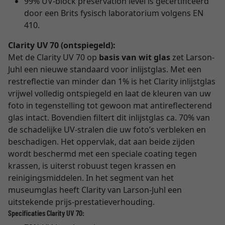
99% UV-block preservation level is gecertificeerd
door een Brits fysisch laboratorium volgens EN
410.
Clarity UV 70 (ontspiegeld):
Met de Clarity UV 70 op
basis van wit glas
zet Larson-
Juhl een nieuwe standaard voor inlijstglas. Met een
restreflectie van minder dan 1% is het Clarity inlijstglas
vrijwel volledig ontspiegeld en laat de kleuren van uw
foto in tegenstelling tot gewoon mat antireflecterend
glas intact. Bovendien filtert dit inlijstglas ca. 70% van
de schadelijke UV-stralen die uw foto’s verbleken en
beschadigen. Het oppervlak, dat aan beide zijden
wordt beschermd met een speciale coating tegen
krassen, is uiterst robuust tegen krassen en
reinigingsmiddelen. In het segment van het
museumglas heeft Clarity van Larson-Juhl een
uitstekende prijs-prestatieverhouding.
Specificaties Clarity UV 70: