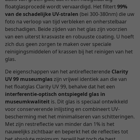
floatglasprocedé wordt vervaardigd. Het filtert
99%
van de schadelijke UV-stralen
(bei 300-380nm) die uw
foto na verloop van tijd verbleken en onherstelbaar
beschadigen. Beide zijden van het glas zijn voorzien
van een uiterst krasvaste en robuuste coating. U hoeft
zich dus geen zorgen te maken over speciale
reinigingsmiddelen of krassen bij het reinigen van het
glas.
De eigenschappen van het antireflecterende
Clarity
UV 99 museumglas
zijn vrijwel identiek aan die van
het floatglas Clarity UV 99, behalve dat het een
interferentie-optisch ontspiegeld glas in
museumkwaliteit
is. Dit glas is speciaal ontwikkeld
voor conserverende inlijsting en combineert UV-
bescherming met het minimaliseren van schitteringen.
Met zijn restreflectie van minder dan 1% is het
nauwelijks zichtbaar en beperkt het de reflecties tot
het absolute minimum, terwijl het toch de best