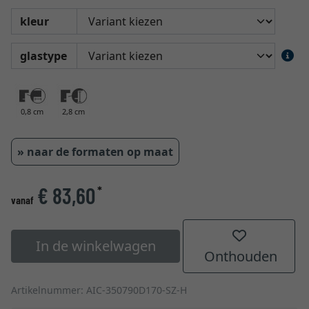
kleur
glastype
0,8 cm
2,8 cm
» naar de formaten op maat
€ 83,60
*
vanaf
In de winkelwagen
Onthouden
Artikelnummer: AIC-350790D170-SZ-H