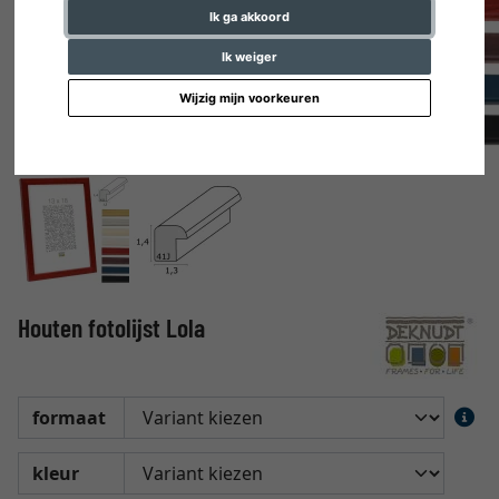
Ik ga akkoord
Ik weiger
Wijzig mijn voorkeuren
Houten fotolijst Lola
formaat
kleur