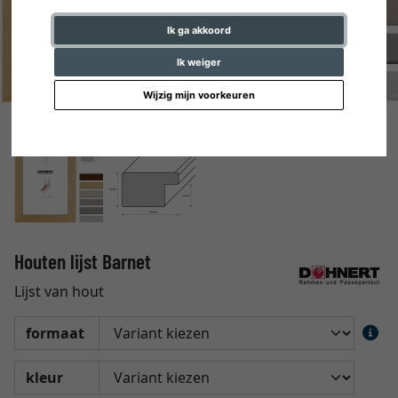
Ik ga akkoord
Ik weiger
Wijzig mijn voorkeuren
Houten lijst Barnet
Lijst van hout
formaat
kleur