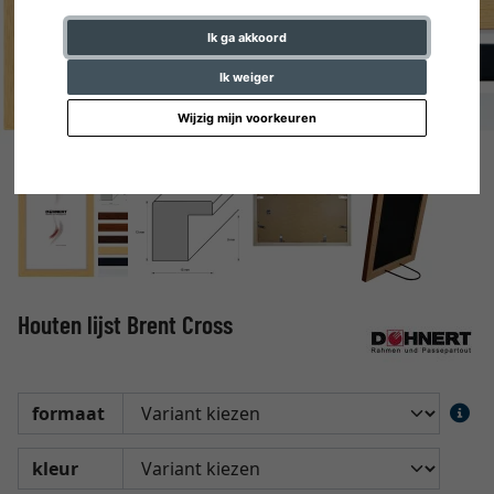
Ik ga akkoord
Ik weiger
Wijzig mijn voorkeuren
Houten lijst Brent Cross
formaat
kleur