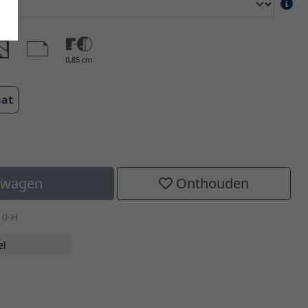
0,85 cm
aat
elwagen
Onthouden
10-H
el