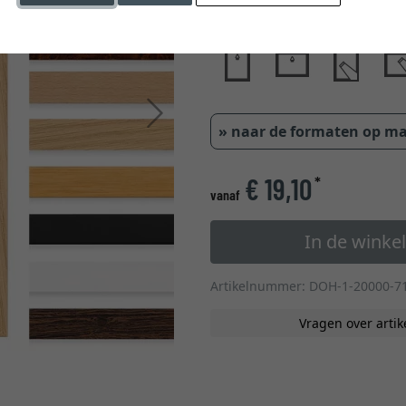
glastype
Verder
» naar de formaten op m
€ 19,10
*
vanaf
In de wink
Artikelnummer: DOH-1-20000-7
Vragen over artik