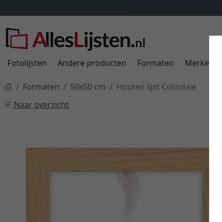
Fotolijsten
Andere producten
Formaten
Merken
Formaten
50x50 cm
Houten lijst Colindale
Naar overzicht