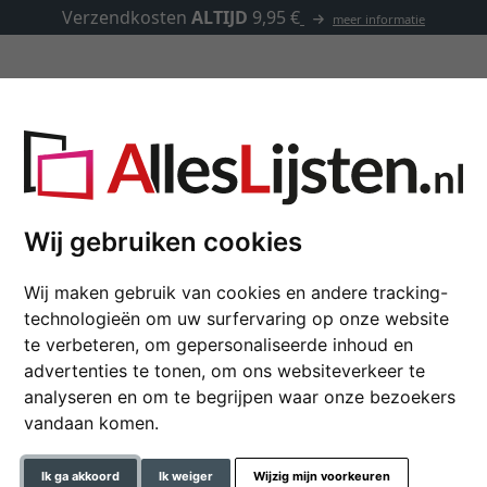
Verzendkosten
ALTIJD
9,95 €
meer informatie
Lijsten op maat
Passe-partouts
Toebehoren
Wij gebruiken cookies
Houten lijst Colindale
Wij maken gebruik van cookies en andere tracking-
technologieën om uw surfervaring op onze website
te verbeteren, om gepersonaliseerde inhoud en
advertenties te tonen, om ons websiteverkeer te
formaat
analyseren en om te begrijpen waar onze bezoekers
vandaan komen.
kleur
Ik ga akkoord
Ik weiger
Wijzig mijn voorkeuren