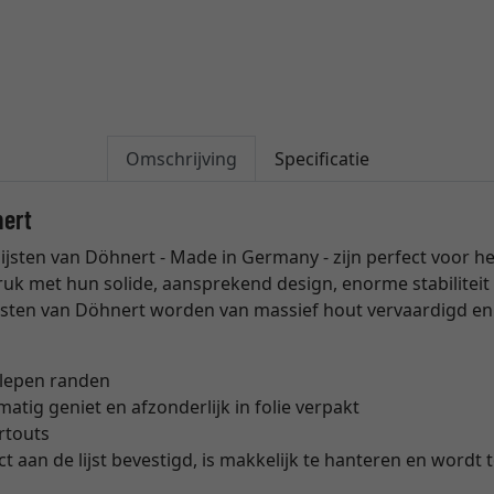
Omschrijving
Specificatie
nert
sten van Döhnert - Made in Germany - zijn perfect voor het
k met hun solide, aansprekend design, enorme stabilitei
jsten van Döhnert worden van massief hout vervaardigd en z
slepen randen
matig geniet en afzonderlijk in folie verpakt
rtouts
t aan de lijst bevestigd, is makkelijk te hanteren en wordt