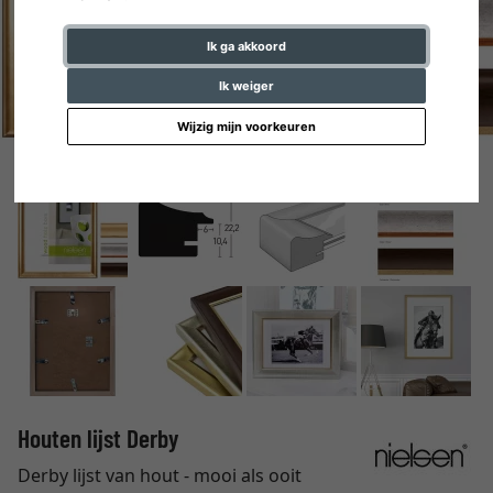
Ik ga akkoord
Ik weiger
Wijzig mijn voorkeuren
Houten lijst Derby
Derby lijst van hout - mooi als ooit