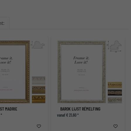
t:
JST MADRIE
BAROK LIJST RÉMELFING
 *
vanaf € 21,60 *