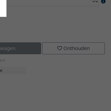
elwagen
Onthouden
3-H
el