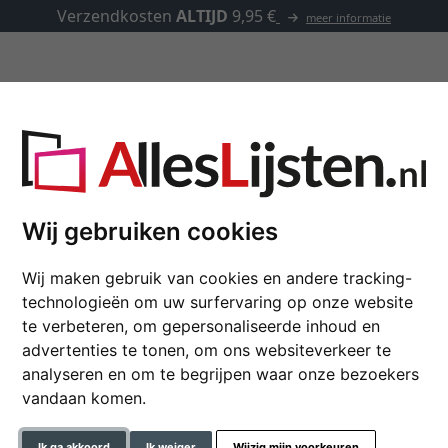
Verzendkosten
ALTIJD
9,95 €
meer informatie
Lijsten op maat
Passe-partouts
Toebehoren
Wij gebruiken cookies
Houten lijst Fleurat
Wij maken gebruik van cookies en andere tracking-
technologieën om uw surfervaring op onze website
te verbeteren, om gepersonaliseerde inhoud en
advertenties te tonen, om ons websiteverkeer te
formaat
analyseren en om te begrijpen waar onze bezoekers
vandaan komen.
kleur
Ik ga akkoord
Ik weiger
Wijzig mijn voorkeuren