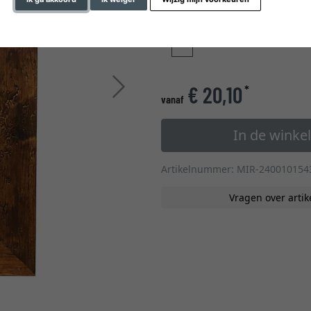
glastype
Verder
€ 20,10
*
vanaf
In de wink
Artikelnummer: MIR-240010154
Vragen over artik