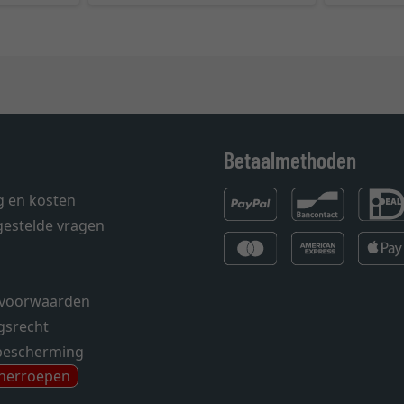
Betaalmethoden
g en kosten
gestelde vragen
voorwaarden
gsrecht
bescherming
 herroepen