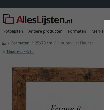
Fotolijsten
Andere producten
Formaten
Merken
Formaten
25x70 cm
Houten lijst Fleurat
Naar overzicht