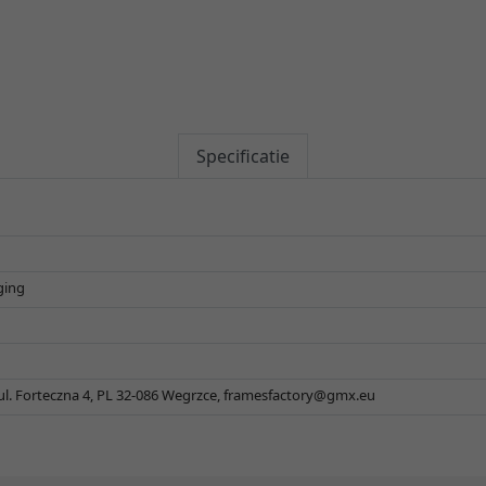
Specificatie
ging
 ul. Forteczna 4, PL 32-086 Wegrzce,
framesfactory@gmx.eu