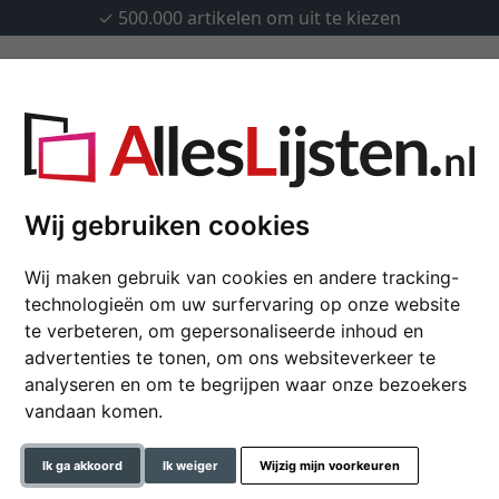
✓
500.000 artikelen om uit te kiezen
Lijsten op maat
Passe-partouts
Toebehoren
Wij gebruiken cookies
Wij maken gebruik van cookies en andere tracking-
Houten lijst Georgina
technologieën om uw surfervaring op onze website
te verbeteren, om gepersonaliseerde inhoud en
advertenties te tonen, om ons websiteverkeer te
analyseren en om te begrijpen waar onze bezoekers
formaat
vandaan komen.
kleur
Ik ga akkoord
Ik weiger
Wijzig mijn voorkeuren