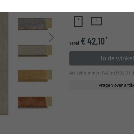
glastype
Verder
€ 42,10
*
vanaf
In de wink
Artikelnummer: FAC-m3592-31-
Vragen over artik