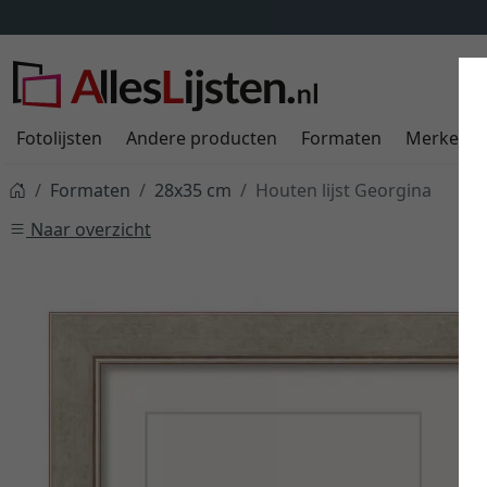
Fotolijsten
Andere producten
Formaten
Merken
Formaten
28x35 cm
Houten lijst Georgina
Naar overzicht