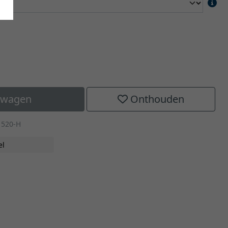
elwagen
Onthouden
1520-H
el