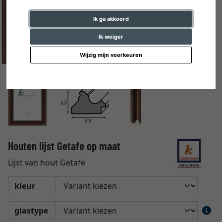
Ik ga akkoord
Ik weiger
Wijzig mijn voorkeuren
Houten lijst Getafe op maat
Lijst van hout Getafe
kleur
glastype