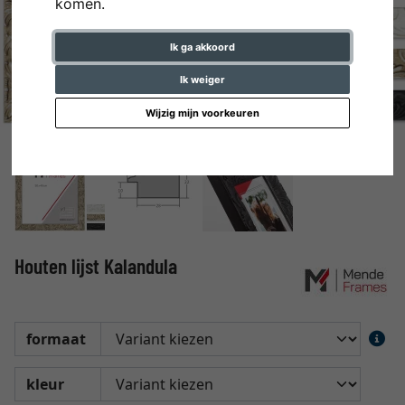
komen.
Ik ga akkoord
Ik weiger
Wijzig mijn voorkeuren
Houten lijst Kalandula
formaat
kleur