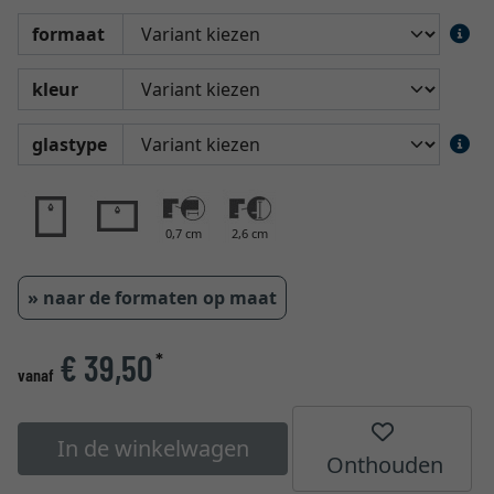
formaat
kleur
glastype
0,7 cm
2,6 cm
» naar de formaten op maat
€ 39,50
*
vanaf
In de winkelwagen
Onthouden