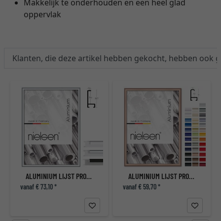
Makkelijk te onderhouden en een heel glad
oppervlak
Klanten, die deze artikel hebben gekocht, hebben ook 
T
ALUMINIUM LIJST PROFIL 22
ALUMINIUM LIJST PROFIL 15
vanaf € 73,10 *
vanaf € 59,70 *