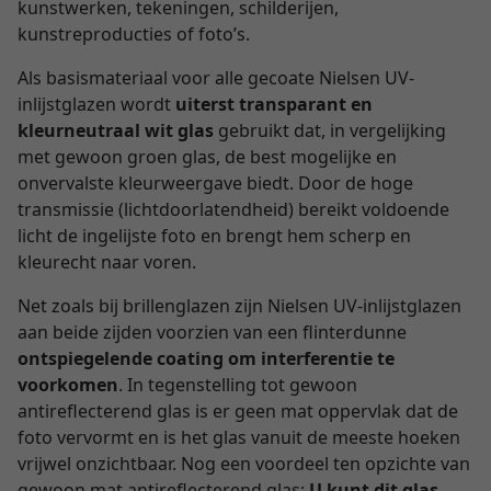
kunstwerken, tekeningen, schilderijen,
kunstreproducties of foto’s.
Als basismateriaal voor alle gecoate Nielsen UV-
inlijstglazen wordt
uiterst transparant en
kleurneutraal wit glas
gebruikt dat, in vergelijking
met gewoon groen glas, de best mogelijke en
onvervalste kleurweergave biedt. Door de hoge
transmissie (lichtdoorlatendheid) bereikt voldoende
licht de ingelijste foto en brengt hem scherp en
kleurecht naar voren.
Net zoals bij brillenglazen zijn Nielsen UV-inlijstglazen
aan beide zijden voorzien van een flinterdunne
ontspiegelende coating om interferentie te
voorkomen
. In tegenstelling tot gewoon
antireflecterend glas is er geen mat oppervlak dat de
foto vervormt en is het glas vanuit de meeste hoeken
vrijwel onzichtbaar. Nog een voordeel ten opzichte van
gewoon mat antireflecterend glas:
U kunt dit glas