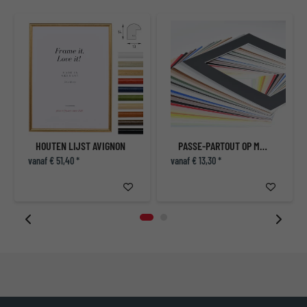
T
HOUTEN LIJST AVIGNON
PASSE-PARTOUT OP MAAT
vanaf € 51,40 *
vanaf € 13,30 *