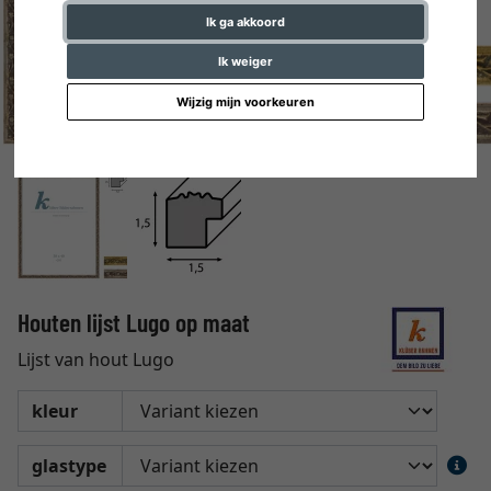
Ik ga akkoord
Ik weiger
Wijzig mijn voorkeuren
Houten lijst Lugo op maat
Lijst van hout Lugo
kleur
glastype