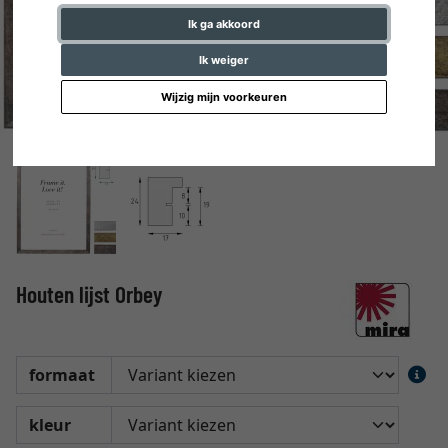
Ik ga akkoord
Ik weiger
Wijzig mijn voorkeuren
Houten lijst Orbey
formaat
kleur