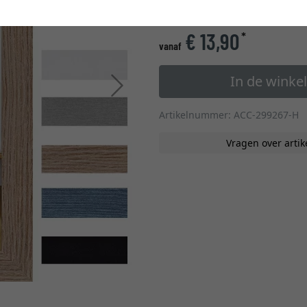
glastype
€ 13,90
*
vanaf
In de wink
Verder
Artikelnummer: ACC-299267-H
Vragen over artik