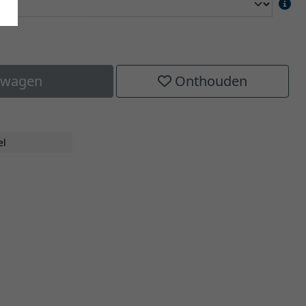
elwagen
Onthouden
el