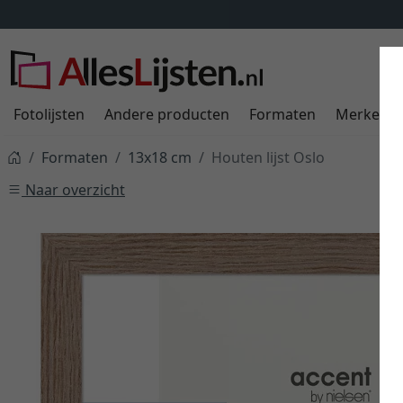
Fotolijsten
Andere producten
Formaten
Merken
Formaten
13x18 cm
Houten lijst Oslo
Naar overzicht