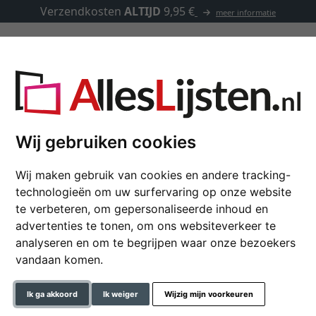
Verzendkosten
ALTIJD
9,95 €
meer informatie
Lijsten op maat
Passe-partouts
Toebehoren
Wij gebruiken cookies
Wij maken gebruik van cookies en andere tracking-
Houten lijst Oslo
technologieën om uw surfervaring op onze website
te verbeteren, om gepersonaliseerde inhoud en
advertenties te tonen, om ons websiteverkeer te
analyseren en om te begrijpen waar onze bezoekers
formaat
vandaan komen.
kleur
Ik ga akkoord
Ik weiger
Wijzig mijn voorkeuren