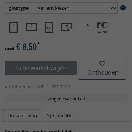
glastype
0,7 cm
€ 8,50
*
vanaf
In de winkelwagen
Onthouden
Artikelnummer: LUE-1-L375-710-H
Vragen over artikel
Omschrijving
Specificatie
Houten lijst van het merk Lück