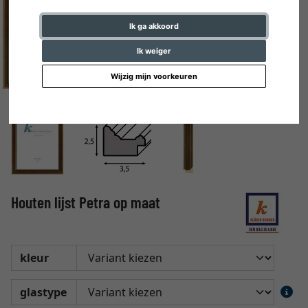
Ik ga akkoord
Ik weiger
Wijzig mijn voorkeuren
Houten lijst Petra op maat
kleur
glastype