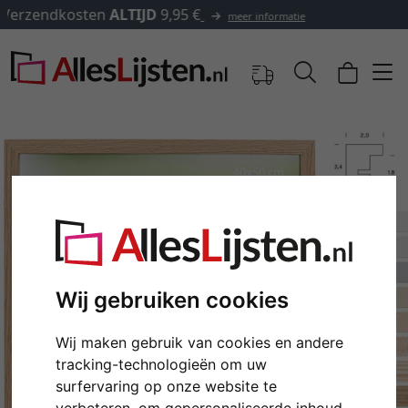
✓
500.000 artikelen om uit te kiezen
Wij gebruiken cookies
Terug
Verd
Wij maken gebruik van cookies en andere
tracking-technologieën om uw
surfervaring op onze website te
verbeteren, om gepersonaliseerde inhoud