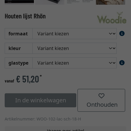
Houten lijst Rhön
formaat
kleur
glastype
€ 51,20
*
vanaf
In de winkelwagen
Onthouden
Artikelnummer: WOO-102-lac-sch-18-H
Vragen over artikel