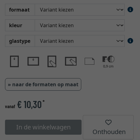
formaat
kleur
glastype
0,9 cm
» naar de formaten op maat
€ 10,30
*
vanaf
In de winkelwagen
Onthouden