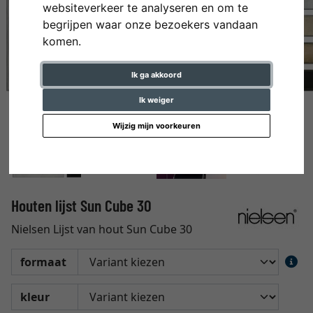
websiteverkeer te analyseren en om te
begrijpen waar onze bezoekers vandaan
komen.
Ik ga akkoord
Ik weiger
Wijzig mijn voorkeuren
Houten lijst Sun Cube 30
Nielsen Lijst van hout Sun Cube 30
formaat
kleur