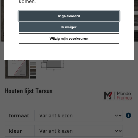
komen.
Ik ga akkoord
Ik weiger
Wijzig mijn voorkeuren
Houten lijst Tarsus
formaat
kleur