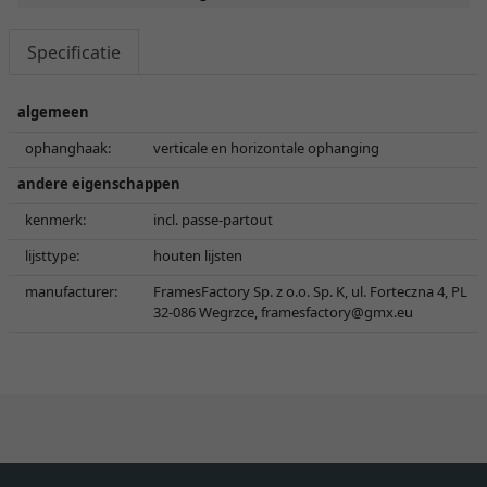
Specificatie
algemeen
ophanghaak:
verticale en horizontale ophanging
andere eigenschappen
kenmerk:
incl. passe-partout
lijsttype:
houten lijsten
manufacturer:
FramesFactory Sp. z o.o. Sp. K, ul. Forteczna 4, PL
32-086 Wegrzce,
framesfactory@gmx.eu