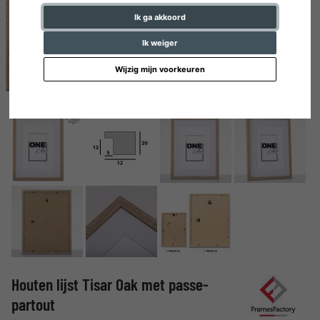
Ik ga akkoord
Ik weiger
Wijzig mijn voorkeuren
Houten lijst Tisar Oak met passe-
partout