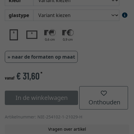
kleur
glastype
0,6 cm
0,9 cm
» naar de formaten op maat
€ 31,60
*
vanaf
In de winkelwagen
Onthouden
Artikelnummer: NIE-254102-1-21029-H
Vragen over artikel