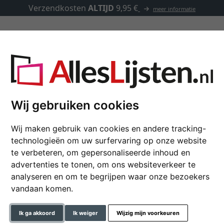
Verzendkosten
ALTIJD
9,95 €
meer informatie
Lijsten op maat
Passe-partouts
Toebehoren
Wij gebruiken cookies
Wij maken gebruik van cookies en andere tracking-
Houten lijst op maat 
technologieën om uw surfervaring op onze website
te verbeteren, om gepersonaliseerde inhoud en
advertenties te tonen, om ons websiteverkeer te
kleur
analyseren en om te begrijpen waar onze bezoekers
vandaan komen.
glastype
Ik ga akkoord
Ik weiger
Wijzig mijn voorkeuren