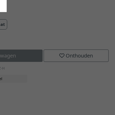
m
aat
elwagen
Onthouden
Z-H
el