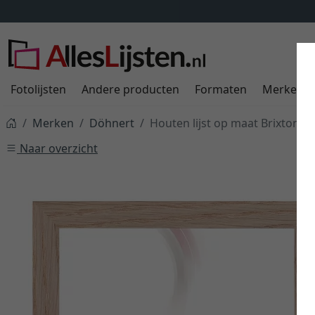
Fotolijsten
Andere producten
Formaten
Merken
Merken
Döhnert
Houten lijst op maat Brixton
Naar overzicht