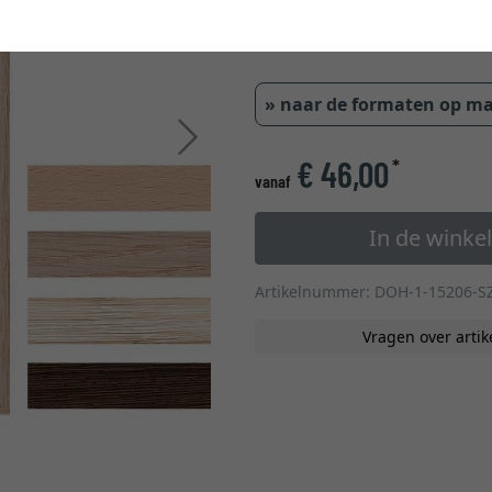
1 c
» naar de formaten op m
Verder
€ 46,00
*
vanaf
In de wink
Artikelnummer: DOH-1-15206-S
Vragen over artik