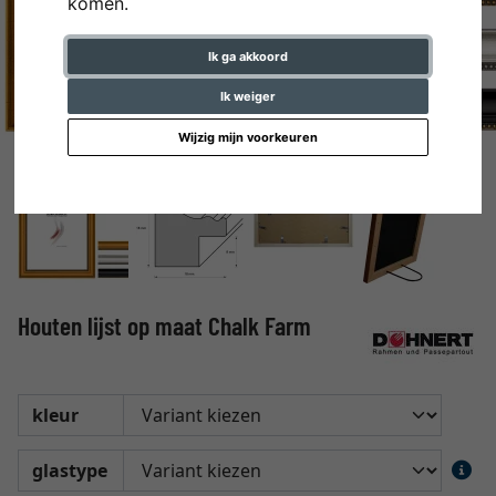
komen.
Ik ga akkoord
Ik weiger
Wijzig mijn voorkeuren
Houten lijst op maat Chalk Farm
kleur
glastype