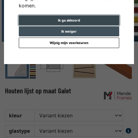
komen.
Ik ga akkoord
Ik weiger
Wijzig mijn voorkeuren
Houten lijst op maat Galet
kleur
glastype