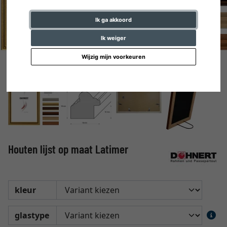
Ik ga akkoord
Ik weiger
Wijzig mijn voorkeuren
Houten lijst op maat Latimer
kleur
glastype