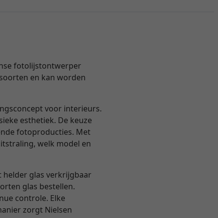
nse fotolijstontwerper
houtsoorten en kan worden
ingsconcept voor interieurs.
ssieke esthetiek. De keuze
rende fotoproducties. Met
itstraling, welk model en
t helder glas verkrijgbaar
orten glas bestellen.
ue controle. Elke
manier zorgt Nielsen