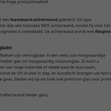
nte hoge productkwaliteit.
et een
foamboard-achterwand
geleverd. Dit type
beter dan een klassieke MDF-achterwand, omdat hij voor het
 originelen is ontwikkeld. De achterwand wordt met
flexpins
tglazen:
Nielsen zijn verkrijgbaar in een reeks van hoogwaardige
ig helder glas tot hoogwaardig museumglas. Zo kunt u
elen van hoge materiële of ideële waarde duurzaam,
n. Vooral de UV-stralen in dag- en kunstlicht brengen uw foto'
 te gaan, bieden wij op verzoek ook premium glas voor prem
(reflecterend helder glas)