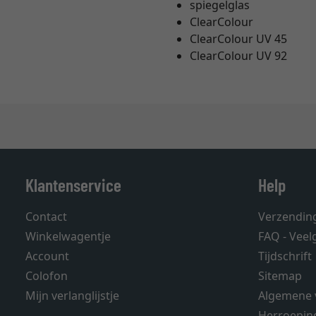
spiegelglas
ClearColour
ClearColour UV 45
ClearColour UV 92
Klantenservice
Help
Contact
Verzendin
Winkelwagentje
FAQ - Veel
Account
Tijdschrift
Colofon
Sitemap
Mijn verlanglijstje
Algemene 
Herroepin