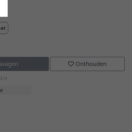
aat
elwagen
Onthouden
SZ-H
el