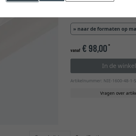
4,2 cm
» naar de formaten op m
€ 98,00
*
vanaf
In de wink
Artikelnummer: NIE-1600-48-1-
Vragen over artik