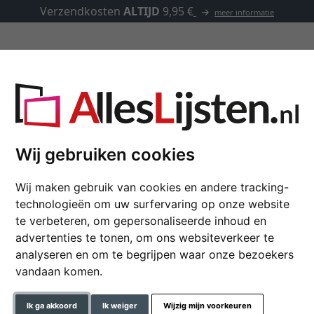
Verzendkosten
ALTIJD
9,95 €
meer informatie
Lijsten op maat
Passe-partouts
Toebehoren
aat, Matrix B&W 39
Wij gebruiken cookies
Wij maken gebruik van cookies en andere tracking-
Houten lijst op maat,
technologieën om uw surfervaring op onze website
te verbeteren, om gepersonaliseerde inhoud en
advertenties te tonen, om ons websiteverkeer te
kleur
analyseren en om te begrijpen waar onze bezoekers
vandaan komen.
glastype
Ik ga akkoord
Ik weiger
Wijzig mijn voorkeuren