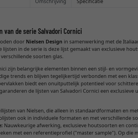
Omschrijving
Specificatie
n van de serie Salvadori Cornici
eboden door
Nielsen Design
in samenwerking met de Italiaa
lle lijsten in de serie is deze lijst gemaakt van exclusieve 
 verschillende soorten glas.
nici zijn belangrijke elementen binnen een stijl- en vormgev
dige trends en blijven tegelijkertijd verbonden met een kla
rvlakken biedt een onuitputtelijk potentieel voor schitte
aranderen de lijsten van Salvadori Cornici een exclusieve u
ellijsten van Nielsen, die alleen in standaardformaten en me
olijsten ook in individuele formaten en met verschillende so
e:
Nauwkeurige afwerking, exclusieve houtsoorten en contin
eken met een referentieprofiel ("master sample"). Op die 