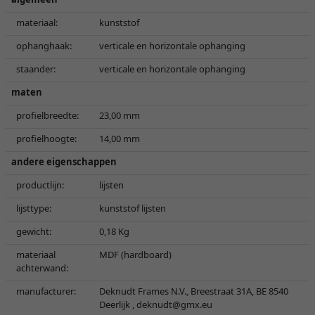
materiaal:
kunststof
ophanghaak:
verticale en horizontale ophanging
staander:
verticale en horizontale ophanging
maten
profielbreedte:
23,00 mm
profielhoogte:
14,00 mm
andere eigenschappen
productlijn:
lijsten
lijsttype:
kunststof lijsten
gewicht:
0,18 Kg
materiaal
MDF (hardboard)
achterwand:
manufacturer:
Deknudt Frames N.V., Breestraat 31A, BE 8540
Deerlijk ,
deknudt@gmx.eu