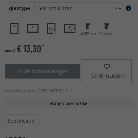
glastype
23,00 mm
14,00 mm
€ 13,30
*
vanaf
In de winkelwagen
Onthouden
Artikelnummer: DEK-S47BB2-1-H
Vragen over artikel
Specificatie
algemeen