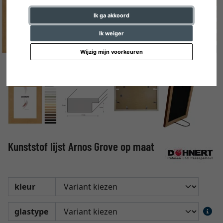
Ik ga akkoord
Ik weiger
Wijzig mijn voorkeuren
Kunststof lijst Arnos Grove op maat
kleur
glastype