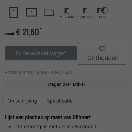
31,00 mm
16,00 mm
1 cm
€ 21,60
*
vanaf
In de winkelwagen
Onthouden
Artikelnummer: DOH-1-10401-SZ-H
Vragen over artikel
Omschrijving
Specificatie
Lijst van plastiek op maat van Döhnert
2 mm floatglas met geslepen randen