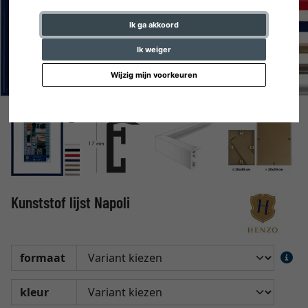
Ik ga akkoord
Ik weiger
Wijzig mijn voorkeuren
Kunststof lijst Napoli
formaat
kleur