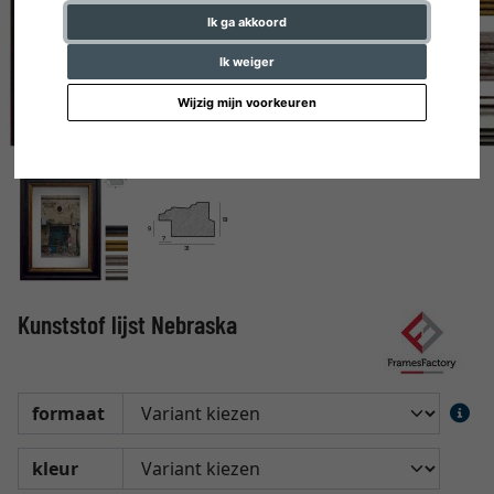
Ik ga akkoord
Ik weiger
Wijzig mijn voorkeuren
Kunststof lijst Nebraska
formaat
kleur