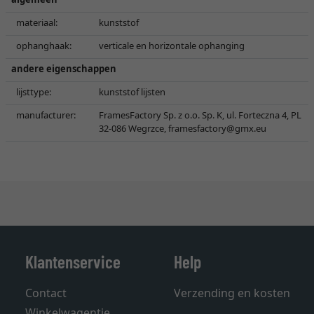
materiaal:
kunststof
ophanghaak:
verticale en horizontale ophanging
andere eigenschappen
lijsttype:
kunststof lijsten
manufacturer:
FramesFactory Sp. z o.o. Sp. K, ul. Forteczna 4, PL
32-086 Wegrzce,
framesfactory@gmx.eu
Klantenservice
Help
Contact
Verzending en kosten
Winkelwagentje