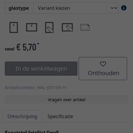
glastype
€ 5,70
*
vanaf
In de winkelwagen
Onthouden
Artikelnummer: WAL-JD015N-H
Vragen over artikel
Omschrijving
Specificatie
Kunststof fotolijst Smell