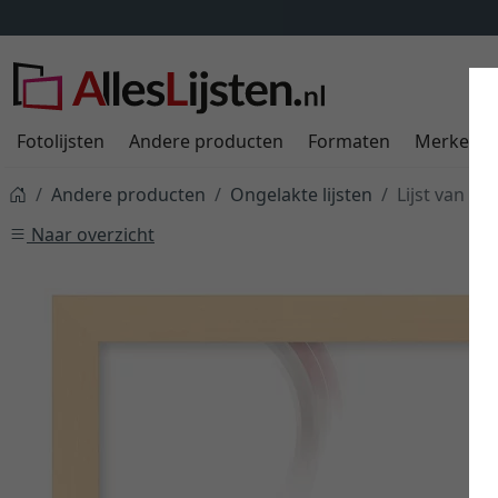
Fotolijsten
Andere producten
Formaten
Merken
Andere producten
Ongelakte lijsten
Lijst van li
Naar overzicht