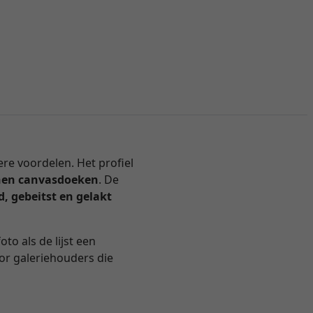
re voordelen. Het profiel
nen canvasdoeken
. De
d, gebeitst en gelakt
to als de lijst een
oor galeriehouders die