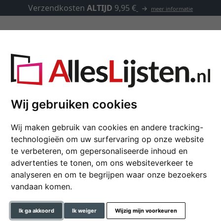
Verzendkosten
ALTIJD
9,95 €
meer informatie
Lijsten op maat
Passe-partouts
Toebehoren
ndehout
Wij gebruiken cookies
Wij maken gebruik van cookies en andere tracking-
Lijst van lindehout
technologieën om uw surfervaring op onze website
te verbeteren, om gepersonaliseerde inhoud en
De lijsten van lindehout zij
advertenties te tonen, om ons websiteverkeer te
hebben en tijdloos profil
analyseren en om te begrijpen waar onze bezoekers
vandaan komen.
formaat
Ik ga akkoord
Ik weiger
Wijzig mijn voorkeuren
kleur