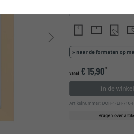
glastype
Verder
» naar de formaten op m
€ 15,90
*
vanaf
In de wink
Artikelnummer: DOH-1-LH-710-
Vragen over artik