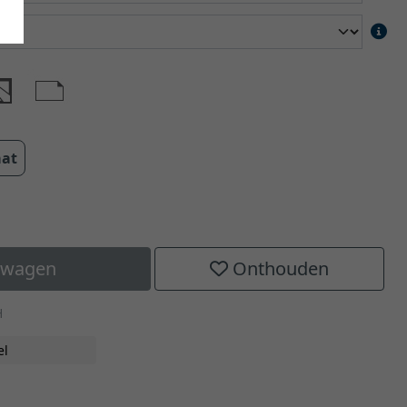
aat
elwagen
Onthouden
H
el