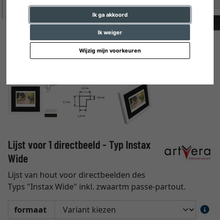
Ik ga akkoord
Ik weiger
Wijzig mijn voorkeuren
Lijst voor 1 directbeeld - Typ Instax
Wide
Lijst van hout voor directbeelden des
Typs "Instax Wide" inkl. zwaartm passe-partout.
formaat