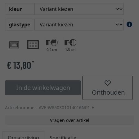
kleur
glastype
0,4 cm
1,3 cm
€ 13,80
*
In de winkelwagen
Onthouden
Artikelnummer: AVE-W850301014016NP1-H
Vragen over artikel
Omschrijving
Specificatie