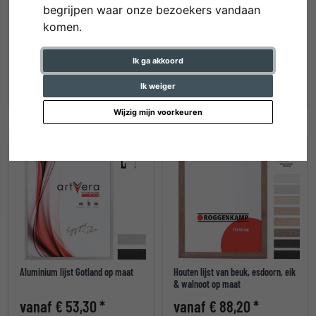
begrijpen waar onze bezoekers vandaan
komen.
Aluminium lijst op maat, profil 15
Houten lijst op maat, Loft 15
Ik ga akkoord
vanaf € 56,30 *
vanaf € 56,20 *
Ik weiger
Wijzig mijn voorkeuren
Tip
Aluminium lijst Gotland op maat
Houten lijst van beuk, esdoorn, eik
& walnoot op maat
vanaf € 53,30 *
vanaf € 88,20 *