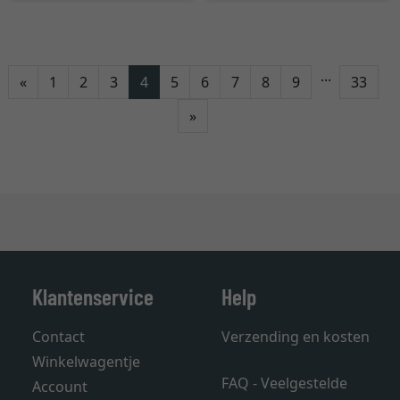
...
Terug
«
1
2
3
4
5
6
7
8
9
33
Verder
»
Klantenservice
Help
Contact
Verzending en kosten
Winkelwagentje
FAQ - Veelgestelde
Account