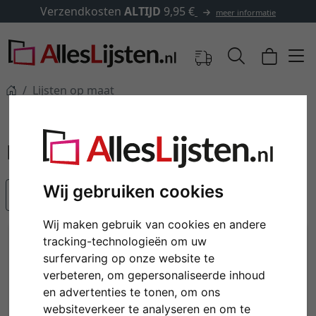
dkosten
ALTIJD
9,95 €
✓
500.
meer informatie
Lijsten op maat
Lijsten op maat
Wij gebruiken cookies
Populariteit
Wij maken gebruik van cookies en andere
tracking-technologieën om uw
surfervaring op onze website te
verbeteren, om gepersonaliseerde inhoud
en advertenties te tonen, om ons
websiteverkeer te analyseren en om te