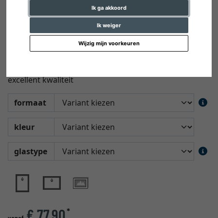
Ik ga akkoord
Ik weiger
Wijzig mijn voorkeuren
Multi fotolijst Saint-Pierre
Galerij lijst met modern designs en
excellent kwaliteit
formaat
kleur
glastype
€ 77,90
*
vanaf