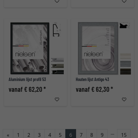
Aluminium lijst profil 53
Houten lijst Antigo 43
vanaf € 62,20 *
vanaf € 62,30 *
...
Terug
«
1
2
3
4
5
6
7
8
9
15