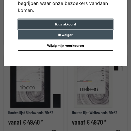
begrijpen waar onze bezoekers vandaan
komen.
Houten lijst Loft 14
Aluminium lijst profil 7
Ik ga akkoord
vanaf € 48,90 *
vanaf € 49,20 *
Ik weiger
Wijzig mijn voorkeuren
Houten lijst Blackwoods 20x32
Houten lijst Whitewoods 20x32
vanaf € 49,40 *
vanaf € 49,70 *