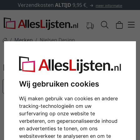
Verzendkosten
ALTIJD
9,95 €
meer informatie
Merken
Nielsen Design
Nielsen Design
Wij gebruiken cookies
Populariteit
Wij maken gebruik van cookies en andere
tracking-technologieën om uw
surfervaring op onze website te
verbeteren, om gepersonaliseerde inhoud
en advertenties te tonen, om ons
websiteverkeer te analyseren en om te