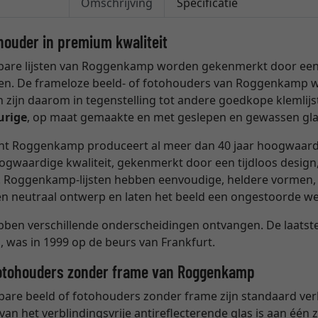
Omschrijving
Specificatie
houder in premium kwaliteit
bare lijsten van Roggenkamp worden gekenmerkt door een 
en. De frameloze beeld- of fotohouders van Roggenkamp wo
n zijn daarom in tegenstelling tot andere goedkope klemlijs
urige
, op maat gemaakte en met geslepen en gewassen gla
nt Roggenkamp produceert al meer dan 40 jaar hoogwaardi
ogwaardige kwaliteit, gekenmerkt door een tijdloos design, 
d. Roggenkamp-lijsten hebben eenvoudige, heldere vormen,
 neutraal ontwerp en laten het beeld een ongestoorde we
ben verschillende onderscheidingen ontvangen. De laatste
g, was in 1999 op de beurs van Frankfurt.
 fotohouders zonder frame van Roggenkamp
are beeld of fotohouders zonder frame zijn standaard ve
van het verblindingsvrije antireflecterende glas is aan één 