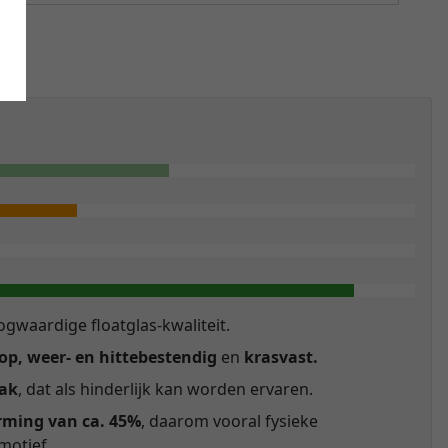
gwaardige floatglas-kwaliteit.
p, weer- en hittebestendig
en
krasvast.
lak
, dat als hinderlijk kan worden ervaren.
rming van ca. 45%
, daarom vooral fysieke
motief.