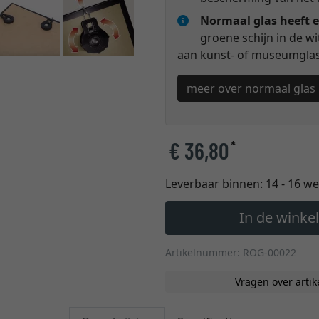
Normaal glas heeft e
groene schijn in de w
aan kunst- of museumglas 
meer over normaal glas
€ 36,80
*
Leverbaar binnen:
14 - 16 w
In de wink
Artikelnummer: ROG-00022
Vragen over artik