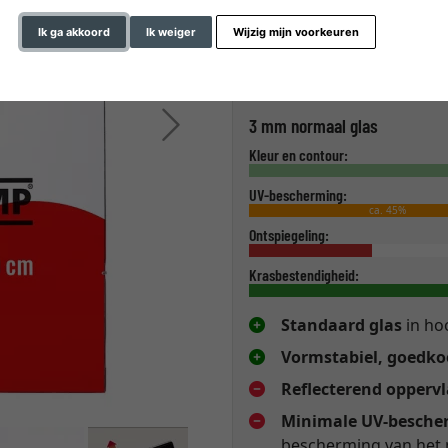
Ik ga akkoord
Ik weiger
Wijzig mijn voorkeuren
Verder
3 mm normaal glas
Kleur en contour:
UV-bescherming:
ca. 45%
Ontspiegeling:
Krasbestendigheid:
Standaard glas
in hoo
Vormstabiel, goedkoo
Reflecterend opperv
Minimale UV-besche
bescherming van het 