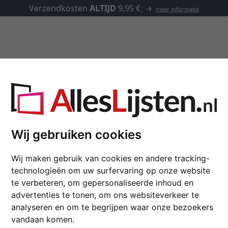
Lijsten op maat
Passe-partouts
Toebehoren
Wij gebruiken cookies
Randloze wissellijst
21x29,7 cm (A4) | normaal gl
Wij maken gebruik van cookies en andere tracking-
technologieën om uw surfervaring op onze website
Roggenkamp cliplijst, de alte
te verbeteren, om gepersonaliseerde inhoud en
formaat
advertenties te tonen, om ons websiteverkeer te
analyseren en om te begrijpen waar onze bezoekers
vandaan komen.
glastype