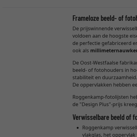
Frameloze beeld- of foto
De prijswinnende verwissel
voldoen aan de hoogste eis
de perfectie gefabriceerd e
ook als
millimeternauwke
De Oost-Westfaalse fabrika
beeld- of fotohouders in ho
stabiliteit en duurzaamhei
De oppervlakken hebben een
Roggenkamp-fotolijsten heb
de "Design Plus"-prijs kree
Verwisselbare beeld of
Roggenkamp verwisselb
vlakglas, het oppervlak 