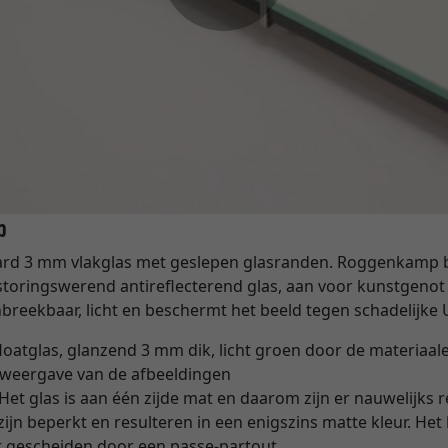
p
ard 3 mm vlakglas met geslepen glasranden. Roggenkamp 
 storingswerend antireflecterend glas, aan voor kunstgenot
onbreekbaar, licht en beschermt het beeld tegen schadelijke 
loatglas, glanzend 3 mm dik, licht groen door de materia
urweergave van de afbeeldingen
Het glas is aan één zijde mat en daarom zijn er nauwelijks r
zijn beperkt en resulteren in een enigszins matte kleur. Het
t gescheiden door een passe-partout