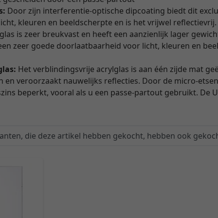
s:
Door zijn interferentie-optische dipcoating biedt dit excl
cht, kleuren en beeldscherpte en is het vrijwel reflectievrij.
iglas is zeer breukvast en heeft een aanzienlijk lager gewich
een zeer goede doorlaatbaarheid voor licht, kleuren en bee
glas:
Het verblindingsvrije acrylglas is aan één zijde mat geë
 en veroorzaakt nauwelijks reflecties. Door de micro-etsen
zins beperkt, vooral als u een passe-partout gebruikt. De 
lanten, die deze artikel hebben gekocht, hebben ook gekoch