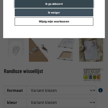
Ik ga akkoord
Ik weiger
Wijzig mijn voorkeuren
Randloze wissellijst
formaat
kleur