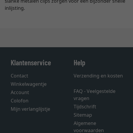
slanke metalen clips zorgen voor een bijzonder snelle
inlijsting.
Klantenservice
Help
Contact
Verzending en kosten
Winkelwagentje
FAQ - Veelgestelde
Account
vragen
Colofon
Tijdschrift
Mijn verlanglijstje
Sitemap
Algemene
voorwaarden