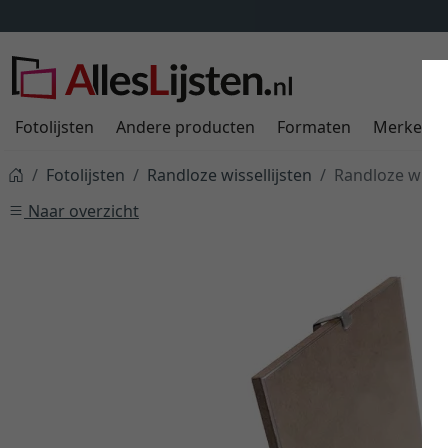
Fotolijsten
Andere producten
Formaten
Merken
Fotolijsten
Randloze wissellijsten
Randloze wisse
Naar overzicht