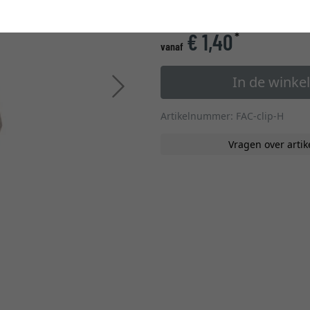
glastype
€ 1,40
*
vanaf
In de wink
Verder
Artikelnummer: FAC-clip-H
Vragen over artik