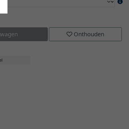
elwagen
Onthouden
el