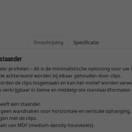
Omschrijving
Specificatie
 staander
der profielen – dit is de minimalistische oplossing voor uw 
n de achterwand worden bij elkaar gehouden door clips.
worden de clips losgemaakt en kan het motief worden verwi
 is verkrijgbaar in kleine en middelgrote standaardformaten
heeft een staander.
geen wandhaken voor horizontale en verticale ophanging. D
n met de clips.
akt van MDF (medium density houtvezels).