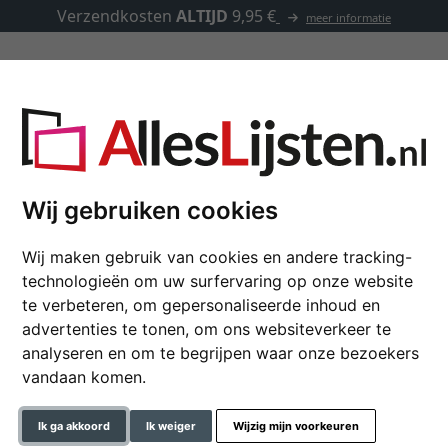
Verzendkosten
ALTIJD
9,95 €
meer informatie
Lijsten op maat
Passe-partouts
Toebehoren
llijst met staander
Wij gebruiken cookies
Wij maken gebruik van cookies en andere tracking-
Randloze wissellijst 
technologieën om uw surfervaring op onze website
te verbeteren, om gepersonaliseerde inhoud en
advertenties te tonen, om ons websiteverkeer te
analyseren en om te begrijpen waar onze bezoekers
formaat
vandaan komen.
kleur
Ik ga akkoord
Ik weiger
Wijzig mijn voorkeuren