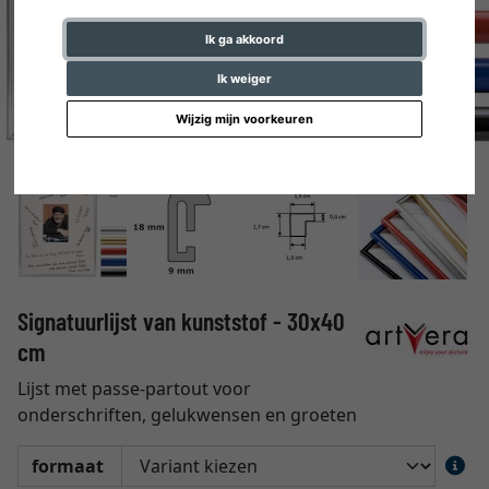
Ik ga akkoord
Ik weiger
Wijzig mijn voorkeuren
Signatuurlijst van kunststof - 30x40
cm
Lijst met passe-partout voor
onderschriften, gelukwensen en groeten
formaat