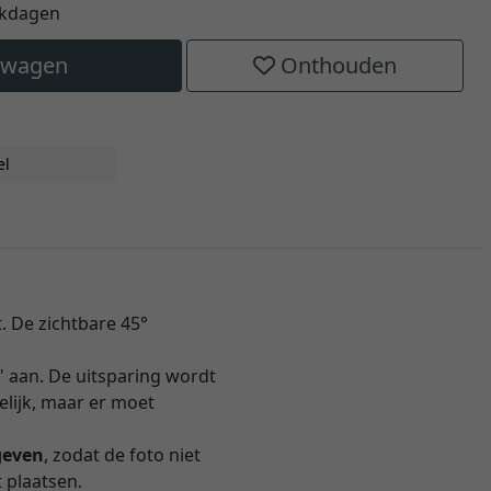
rkdagen
elwagen
Onthouden
el
. De zichtbare 45°
" aan. De uitsparing wordt
lijk, maar er moet
geven
, zodat de foto niet
 plaatsen.