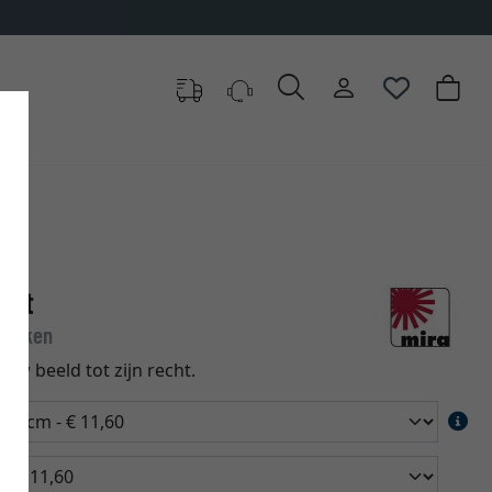
out
ebroken
uw beeld tot zijn recht.