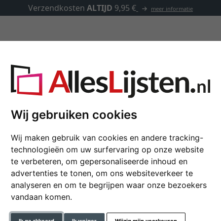
Verzendkosten
ALTIJD
9,95 €
meer informatie
Lijsten op maat
Passe-partouts
Toebehoren
Wij gebruiken cookies
Standaard passe-part
Wij maken gebruik van cookies en andere tracking-
24x30 cm (15x20 cm | wit, g
technologieën om uw surfervaring op onze website
te verbeteren, om gepersonaliseerde inhoud en
Met een passe-partout komt 
advertenties te tonen, om ons websiteverkeer te
analyseren en om te begrijpen waar onze bezoekers
formaat
vandaan komen.
kleur