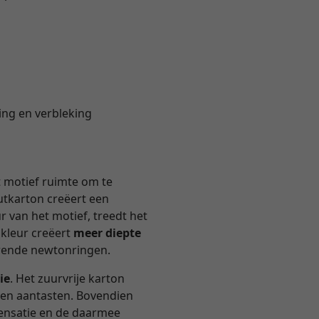
ng en verbleking
et motief ruimte om te
outkarton creëert een
ur van het motief, treedt het
 kleur creëert
meer diepte
orende newtonringen.
ie
. Het zuurvrije karton
den aantasten. Bovendien
densatie en de daarmee