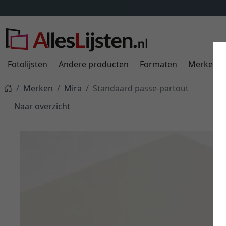
Fotolijsten
Andere producten
Formaten
Merken
Merken
Mira
Standaard passe-partout
Naar overzicht