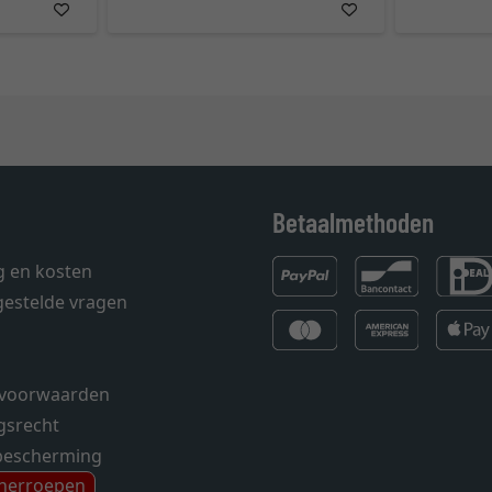
Betaalmethoden
g en kosten
gestelde vragen
voorwaarden
gsrecht
bescherming
 herroepen