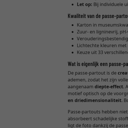
Let op:
Bij individuele 
Kwaliteit van de passe-parto
Karton in museumskwali
Zuur- en ligninevrij, pH
Verouderingsbestendig
Lichtechte kleuren me
Keuze uit 33 verschille
Wat is eigenlijk een passe-p
De passe-partout is de
crea
ademen, zodat het zijn voll
aangenaam
diepte-effect
. 
motief optisch op de voorg
en driedimensionaliteit
. 
Passe-partouts hebben niet
absorbeert schadelijke sto
ligt de foto dankzij de pas