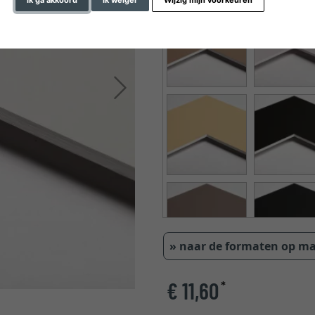
Ik ga akkoord
Ik weiger
Wijzig mijn voorkeuren
Verder
» naar de formaten op m
€ 11,60
*