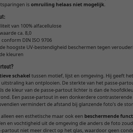
uitsparingen is
omruiling helaas niet mogelijk
.
ut:
teit van 100% alfacellulose
-waarde ca. 8,0
 conform DIN ISO 9706
t de hoogste UV-bestendigheid beschermen tegen verouderi
nde kleuren
artout?
tieve schakel
tussen motief, lijst en omgeving. Hij geeft h
e uitstraling kan ontplooien. De sterkte van het passe-part
Als de kleur van de passe-partout lichter is dan de hoofdkle
rond. Een passe-partout in een donkerdere contrasterende
Bovendien vermindert de afstand bij glanzende foto’s de st
 alleen een esthetische maar ook een
beschermende funct
ffen en vochtigheid uit de omgeving die anders de foto zou
se-partout niet meer direct op het glas, waardoor geen con